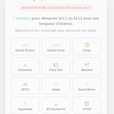
INSCRIPTIONS OUVERTES POUR 2026-2027
1 semaine
pour démarrer ta L1 ou ta L2 avec une
longueur d'avance.
Sélectionne ton université pour découvrir les dates.
Saclay Sceaux
Saclay Orsay
Cergy
Sorbonne
Paris Cité
Nanterre
UPEC
Assas
Assas Melun
Agorassas
IED Sorbonne
UVSQ