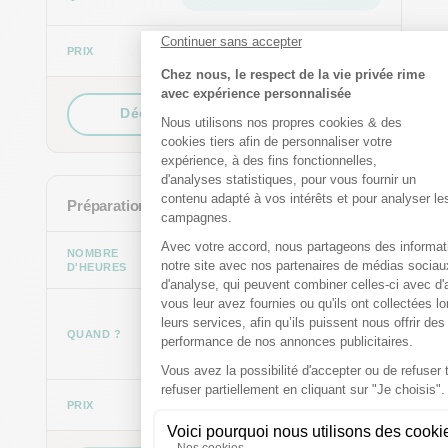
370 €
Découvrir le stage pré-rentrée
Préparation des TD
4h par semaine
er
1
semestre
e
2
semestre
dès 490 €