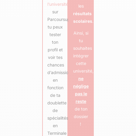
l’université
les
sur
résultats
Parcoursup,
scolaires
.
tu peux
Ainsi, si
tester
tu
ton
souhaites
profil et
intégrer
voir tes
cette
chances
université,
d’admission
ne
en
néglige
fonction
pas le
de ta
reste
doublette
de ton
de
dossier
spécialités
!
en
Terminale