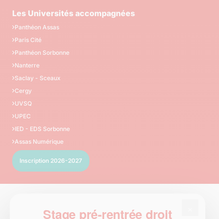
Les Universités accompagnées
Panthéon Assas
Paris Cité
Panthéon Sorbonne
Nanterre
Saclay - Sceaux
Cergy
UVSQ
UPEC
IED - EDS Sorbonne
Assas Numérique
Inscription 2026-2027
×
Stage pré-rentrée droit