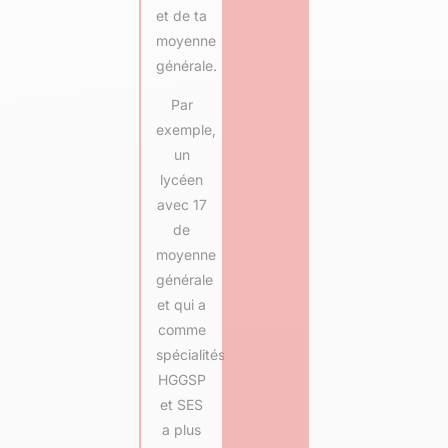
et de ta
moyenne
générale.
Par
exemple,
un
lycéen
avec 17
de
moyenne
générale
et qui a
comme
spécialités
HGGSP
et SES
a plus