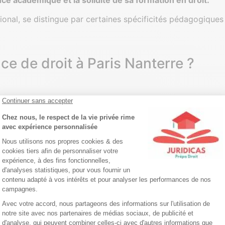
onal, se distingue par certaines spécificités pédagogiques 
ce de droit à Paris Nanterre ?
ours sur le
campus de Nanterre
. Le site est
facilement ac
ant CROUS et d’une cafétéria.