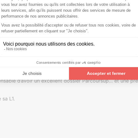
électivité
mandée
sur Parcoursup en 2024.
 L1
spensable d’avoir un excellent dossier Parcoursup… et une pr
 sa L1.