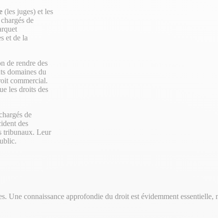
e
(les juges) et les
t chargés de
arquet
s et de la
ion de rendre des
ents domaines du
 droit commercial.
ue les droits des
 chargés de
cident des
es tribunaux. Leur
ublic.
es. Une connaissance approfondie du droit est évidemment essentielle, m