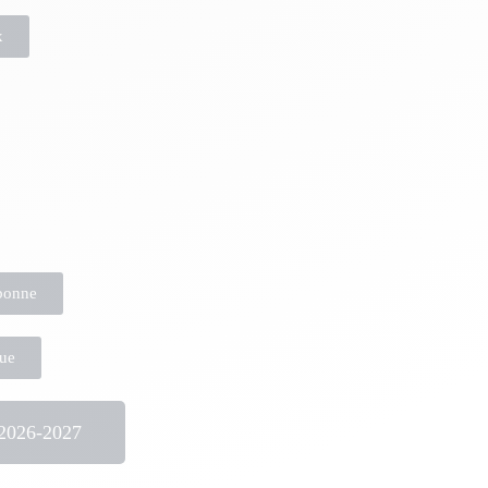
x
bonne
ue
 2026-2027