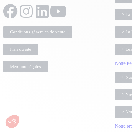
> La 
Conditions générales de vente
> La 
Plan du site
> Les
Notre Pé
Mentions légales
> Nos
> Nos
> Not
Notre pr