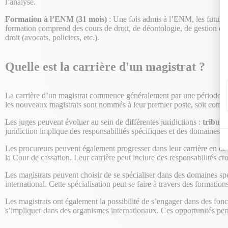
l’analyse.
Formation à l’ENM (31 mois)
: Une fois admis à l’ENM, les futurs 
formation comprend des cours de droit, de déontologie, de gestion des c
droit (avocats, policiers, etc.).
Quelle est la carrière d'un magistrat ?
La carrière d’un magistrat commence généralement par une période d
les nouveaux magistrats sont nommés à leur premier poste, soit com
Les juges peuvent évoluer au sein de différentes juridictions :
tribuna
juridiction implique des responsabilités spécifiques et des domaines 
Les procureurs peuvent également progresser dans leur carrière en d
la Cour de cassation. Leur carrière peut inclure des responsabilités cr
Les magistrats peuvent choisir de se spécialiser dans des domaines spéc
international. Cette spécialisation peut se faire à travers des formatio
Les magistrats ont également la possibilité de s’engager dans des fonct
s’impliquer dans des organismes internationaux. Ces opportunités perme