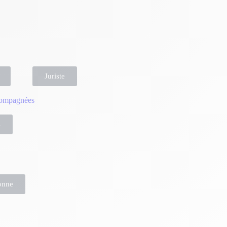
Juriste
compagnées
s
onne