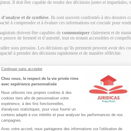
rat. Il doit être capable de rendre des décisions justes et impartiales, 
 d’analyse et de synthèse
. Ils sont souvent confrontés à des dossiers
acité à comprendre et à évaluer ces informations est cruciale pour rendr
gistrats doivent être capables de
communiquer
clairement et de maniè
ire preuve de fermeté et d’autorité, tout en restant accessibles et compréh
vailler sous pression. Les décisions qu’ils prennent peuvent avoir des 
capacité à prendre des décisions rapidement et de manière réfléchie.
 principales étapes de la formation :
en droit, qui fournit les bases nécessaires en droit privé, droit public, 
nt avec un master 1. Ce programme d’un an permet de se spécialiser dans
)
: Pour devenir magistrat, il est nécessaire de réussir le concours d’e
s épreuves portent sur les connaissances juridiques, la culture générale, 