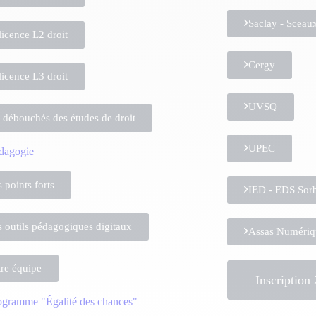
Saclay - Sceau
licence L2 droit
Cergy
licence L3 droit
UVSQ
 débouchés des études de droit
UPEC
dagogie
 points forts
IED - EDS Sor
 outils pédagogiques digitaux
Assas Numériq
re équipe
Inscription
ogramme "Égalité des chances"