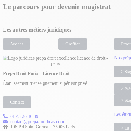
Le parcours pour devenir magistrat
Les autres métiers juridiques
Avocat
Greffier
Procu
Nos prép
> Sta
Prépa Droit Paris – Licence Droit
Établissement d’enseignement supérieur privé
> Pré
> Sta
Contact
Les étude
01 43 26 36 39
contact@prepa-juridicas.com
106 Bd Saint Germain 75006 Paris
> La 