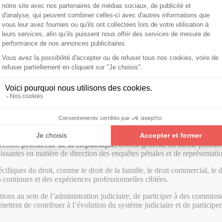
magistrats suivent une formation de 31 mois qui allie enseignements thé
onflits, et de psychologie judiciaire, ainsi que des stages en juridictio
e
stage et de formation à l’ENM
, durant laquelle il acquiert une expé
me
juge
, soit comme
procureur
.
ux de grande instance
,
cours d’appel
,
cours d’assises
, et même la
C
de compétence variés.
evenant
procureur de la République
, avocat général, ou même procure
oissantes en matière de direction des enquêtes pénales et de représentati
ifiques du droit, comme le droit de la famille, le droit commercial, le d
ns continues et des expériences professionnelles ciblées.
ions au sein de l’administration judiciaire, de participer à des commissi
ttent de contribuer à l’évolution du système judiciaire et de participer