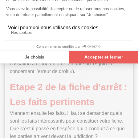
phrase d’accroche
. Le type d’accroche peut varier
en fonction de vos chargés de TD. Quoi qu’il en soit,
vous devez bien la choisir car c’est la
première
impression
que votre correcteur aura de votre copie.
La phrase d’accroche est le plus souvent une courte
introduction permettant de
présenter l’arrêt
:
juridiction, chambre, date et thème de l’arrêt (par
exemple : « La chambre des requêtes de la Cour de
cassation a rendu un arrêt en date du 19 juin 20
concernant l’erreur de droit »).
Etape 2 de la fiche d’arrêt :
Les faits pertinents
Viennent ensuite les faits. Il faut se demander quels
sont les faits intéressants pour constituer votre fiche.
Que s’est-il passé en l’espèce qui a conduit à ce que
les parties arrivent devant la juridiction ?