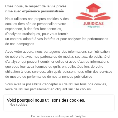
objet spatial d’un autre Etat de lancement, ce dernier
n’est responsable que si le dommage est imputable à sa
faute.
C’est finalement un véritable régime de responsabilité qui est
instauré dans l’espace.
La
« Convention sur l’immatriculation des objets lancés
dans l’espace extra-atmosphérique »
entrée en vigueur le
15 septembre 1976 favorise l’exploration et l’utilisation de
l’espace extra-atmosphérique à des fins pacifiques.
II. Les principes fondamentaux du droit de l’espace
Le principe de la liberté d’exploration et d’utilisation : les entités