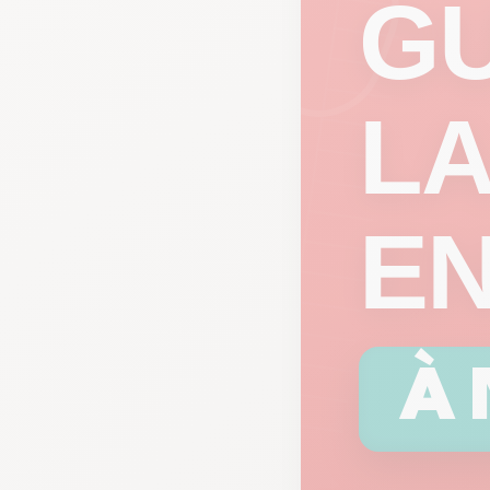
GU
LA
EN
À 