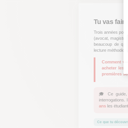
Tu vas fair
Trois années pour m
(avocat, magistrat
beaucoup de ques
lecture méthodique
Comment va s
acheter les 
premières se
🎓 Ce guide, 
interrogations.
ans
les étudian
Ce que tu découvr