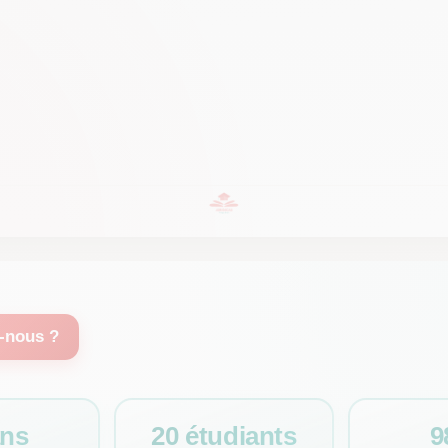
-nous ?
ans
20 étudiants
9