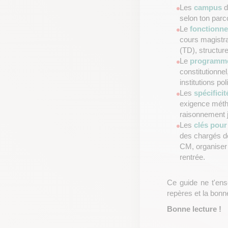
Les
campus
selon ton parc
Le
fonctionne
cours magistra
(TD), structur
Le
programme
constitutionnel,
institutions po
Les
spécifici
exigence méth
raisonnement j
Les
clés pour
des chargés d
CM, organiser 
rentrée.
Ce guide ne t'ense
repères et la bon
Bonne lecture !