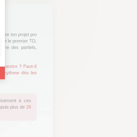
ruire ton projet pro
p et le premier TD,
hme des partiels,
emestre ? Faut-il
le rythme dès les
cisément à ces
depuis plus de
25