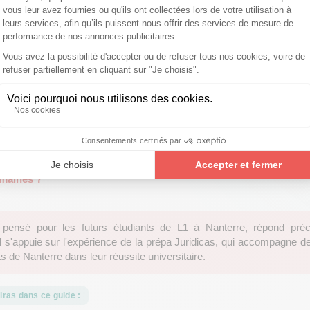
e ta rentrée en
L1 de droit à Nanterre
?
aîtriser les bases juridiques, aiguiser ta méthode de travail et const
, juriste d'entreprise, cadre public…). Entre le « Oui » sur Parcoursu
tions surgissent : organisation des cours magistraux vs TD, ryt
 des arrêts… Pas de panique, on fait le point !
e dérouler la rentrée ? Quelles sont les matières du premier s
manuels tout de suite ? Et surtout : comment réussir à suivre 
maines ?
pensé pour les futurs étudiants de L1 à
Nanterre
, répond pré
 Il s'appuie sur l'expérience de la prépa Juridicas, qui accompagne 
ts de
Nanterre
dans leur réussite universitaire.
iras dans ce guide :