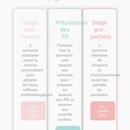
Stage
Préparation
Stage
pré-
des
pré-
rentrée
TD
partiels
1
Pendant
1
semaine
tout le
semaine
anticipée
semestre,
intensive
avant la
une
de
rentrée
séance
révisions
universitaire
par
et
pour
semaine
d’entraînements
adopter
pour
avant les
les bons
préparer
partiels
réflexes
en
du
méthodologiques.
avance
semestre.
ses RD et
assurer
En
En
son
savoir
savoir
contrôle
plus
plus
continu.