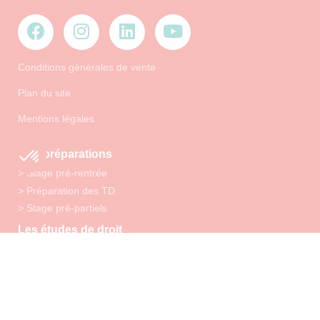
Conditions générales de vente
Plan du site
Mentions légales
Nos préparations
> Stage pré-rentrée
> Préparation des TD
> Stage pré-partiels
Les études de droit
> La licence L1 droit
> La licence L2 droit
> La licence L3 droit
> Les débouchés des études de droit