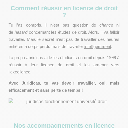
Comment réussir en licence de droit
?
Tu l’as compris, il n’est pas question de
chance
ni
de
hasard
concernant les études de droit. Alors, il va falloir
travailler. Mais le secret n’est pas de travailler des heures
entières à corps perdu mais de travailler
intelligemment
.
150 €
La prépa Juridicas aide les étudiants en droit depuis 1999 à
Carte bancaire
réussir à leur licence de droit et les amener vers
Paiement sécurisé en ligne, validation
l’excellence.
immédiate
Avec Juridicas, tu vas devoir travailler, oui, mais
Virement bancaire
efficacement et sans perte de temps !
On t'envoie le RIB et la référence à utiliser
Chèque
On t'envoie l'adresse postale et l'ordre du
chèque
Nos accompagnements en licence