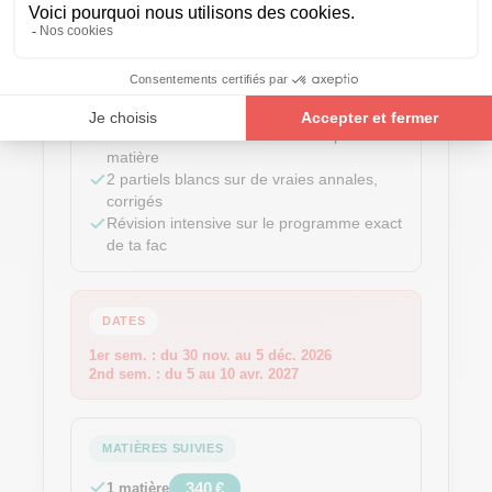
AVANT LES PARTIELS
Stage pré-partiels
CONTENU
12 h de cours et d'entraînement par
matière
2 partiels blancs sur de vraies annales,
corrigés
Révision intensive sur le programme exact
de ta fac
DATES
1er sem. :
du 30 nov. au 5 déc. 2026
2nd sem. :
du 5 au 10 avr. 2027
MATIÈRES SUIVIES
340 €
1 matière