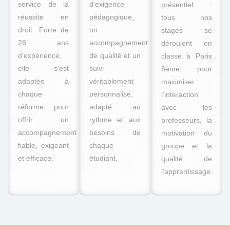
service de la
d’exigence
présentiel :
réussite en
pédagogique,
tous nos
droit. Forte de
un
stages se
26 ans
accompagnement
déroulent en
d’expérience,
de qualité et un
classe à Paris
elle s’est
suivi
6ème, pour
adaptée à
véritablement
maximiser
chaque
personnalisé,
l’interaction
réforme pour
adapté au
avec les
offrir un
rythme et aux
professeurs, la
accompagnement
besoins de
motivation du
fiable, exigeant
chaque
groupe et la
et efficace.
étudiant.
qualité de
l’apprentissage.