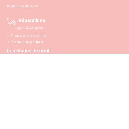
Mentions légales
Nos préparations
> Stage pré-rentrée
> Préparation des TD
> Stage pré-partiels
Les études de droit
> La licence L1 droit
> La licence L2 droit
> La licence L3 droit
> Les débouchés des études de droit
Notre Pédagogie
> Nos points forts
> Nos outils pédagogiques digitaux
> Notre équipe
Notre programme "Égalité des chances"
Notre prépa CRFPA