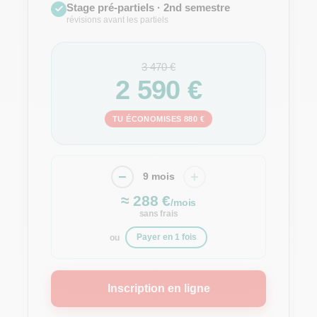
Stage pré-partiels · 2nd semestre
révisions avant les partiels
3 470 €
2 590
€
TU ÉCONOMISES
880
€
−
+
9
mois
≈ 288
€
/mois
sans frais
ou
Payer en 1 fois
Inscription en ligne