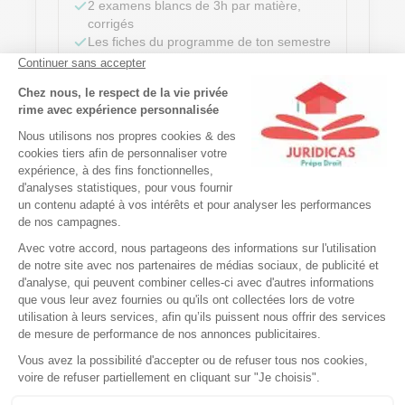
2 examens blancs de 3h par matière,
corrigés
Les fiches du programme de ton semestre
DATES
1er sem. :
du 26 sept. au 21 nov. 2026
2nd sem. :
du 30 janv. au 3 avr. 2027
MATIÈRES SUIVIES
490 €
1 matière
950 €
2 matières
Découvrir la préparation des TD